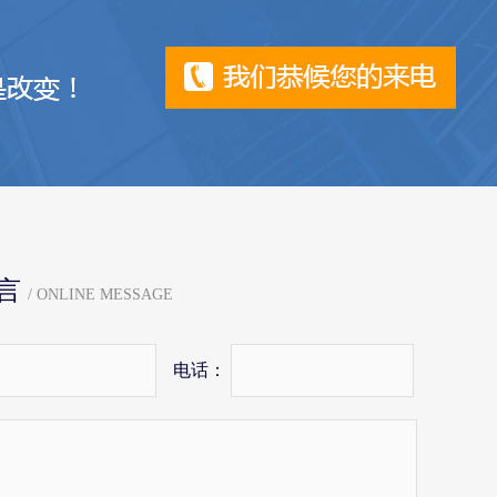
言
/ ONLINE MESSAGE
电话：