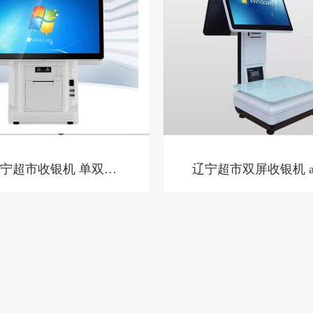
宁超市收银机 单双屏
辽宁超市双屏收银机 ai电
幕收音机
子秤