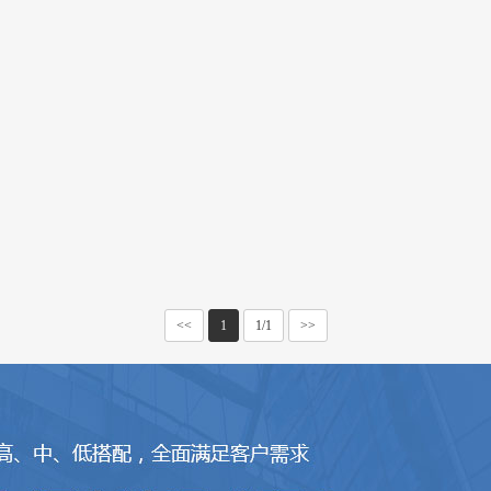
<<
1
1/1
>>