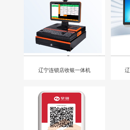
辽宁连锁店收银一体机
辽