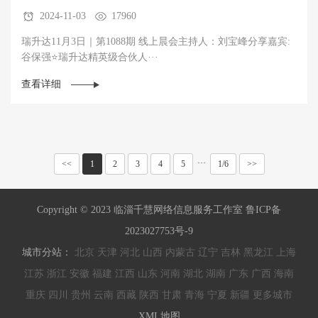
2024-11-03
17960
瑞升达11月3日｜第1088期 线上晨会主持人：刘宝峰分享嘉宾:
谷保强⭐瑞升达精英级合伙人···
查看详细
···
<<
1
2
3
4
5
1/6
>>
Copyright © 2023 临淄千慧网络信息服务工作室 鲁ICP备
2023027753号-9
城市分站：
北京
天津
河北
山西
内蒙古
辽宁
吉林
黑龙江
上海
江苏
浙江
安徽
福建
江西
山东
河南
湖北
湖南
广东
广西
海南
重庆
四川
贵州
云南
西藏
陕西
甘肃
青海
宁夏
新疆
更多城市
XML地图