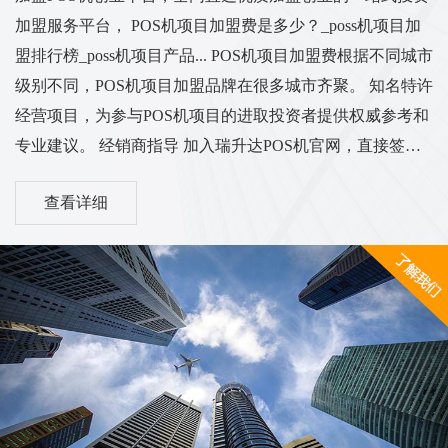
加盟服务平台， POS机项目加盟费是多少？_poss机项目加
盟排行榜_poss机项目产品... POS机项目加盟费根据不同城市
级别不同，POS机项目加盟品牌在很多城市齐聚。 知名特许
经营项目，为参与POS机项目的进取投资者提供权威参考和
专业建议。 经销商指导 加入瑞升达POS机官网，直接签名
一级代表，新型支付电子签名POS机处理 中富支付POS机加
查看详细
盟店在全国范围内低费率、不加价收购POS机，招收代理商
合作招商。 中富支付 扫码，秒达，免费POS机加盟，选择
一线品牌中付支付POS机。 POS机代理加盟、刷卡机投资购
买 - POS支付创业网 ...