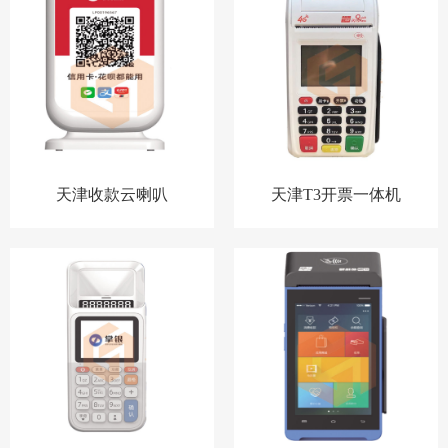
天津收款云喇叭
天津T3开票一体机