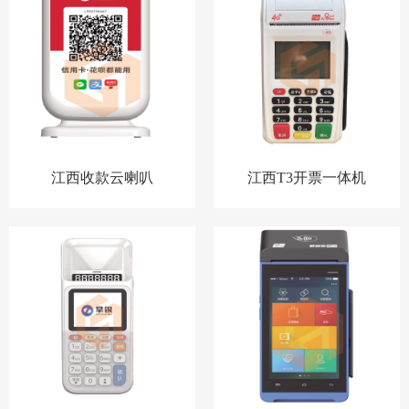
江西收款云喇叭
江西T3开票一体机