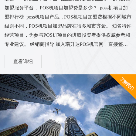
加盟服务平台， POS机项目加盟费是多少？_poss机项目加
盟排行榜_poss机项目产品... POS机项目加盟费根据不同城市
级别不同，POS机项目加盟品牌在很多城市齐聚。 知名特许
经营项目，为参与POS机项目的进取投资者提供权威参考和
专业建议。 经销商指导 加入瑞升达POS机官网，直接签名
一级代表，新型支付电子签名POS机处理 中富支付POS机加
查看详细
盟店在全国范围内低费率、不加价收购POS机，招收代理商
合作招商。 中富支付 扫码，秒达，免费POS机加盟，选择
一线品牌中付支付POS机。 POS机代理加盟、刷卡机投资购
买 - POS支付创业网 ...