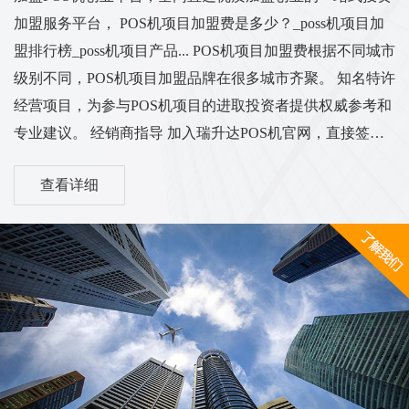
加盟服务平台， POS机项目加盟费是多少？_poss机项目加
盟排行榜_poss机项目产品... POS机项目加盟费根据不同城市
级别不同，POS机项目加盟品牌在很多城市齐聚。 知名特许
经营项目，为参与POS机项目的进取投资者提供权威参考和
专业建议。 经销商指导 加入瑞升达POS机官网，直接签名
一级代表，新型支付电子签名POS机处理 中富支付POS机加
查看详细
盟店在全国范围内低费率、不加价收购POS机，招收代理商
合作招商。 中富支付 扫码，秒达，免费POS机加盟，选择
一线品牌中付支付POS机。 POS机代理加盟、刷卡机投资购
买 - POS支付创业网 ...