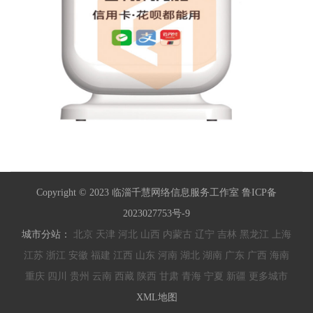
Copyright © 2023 临淄千慧网络信息服务工作室 鲁ICP备
2023027753号-9
城市分站：
北京
天津
河北
山西
内蒙古
辽宁
吉林
黑龙江
上海
江苏
浙江
安徽
福建
江西
山东
河南
湖北
湖南
广东
广西
海南
重庆
四川
贵州
云南
西藏
陕西
甘肃
青海
宁夏
新疆
更多城市
XML地图