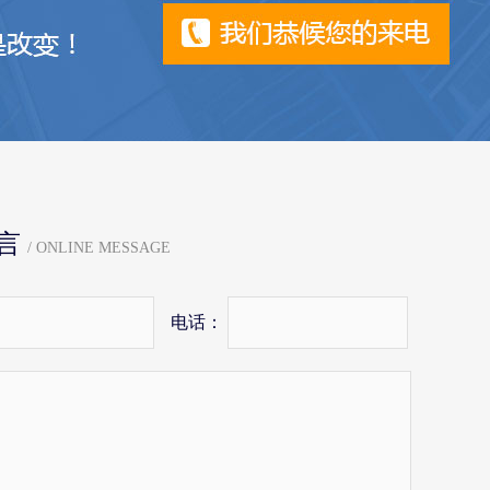
言
/ ONLINE MESSAGE
电话：