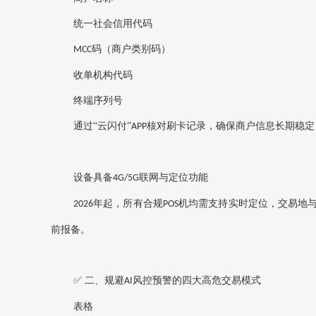
统一社会信用代码
码（商户类别码）
MCC
收单机构代码
终端序列号
通过
“云闪付”
核对刷卡记录，确保商户信息‌长期稳定
APP
设备具备
联网与定位功能‌
4G/5G
年起，所有合规
机均需支持实时定位，交易地
2026
POS
前报备。
✅ 二、规避
风控预警的四大高危交易模式
AI
表格