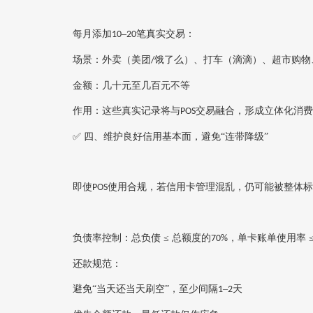
每月添加
–
笔真实交易‌：
10
20
场景：外卖（美团
饿了么）、打车（滴滴）、超市购物
/
金额：几十元至几百元不等
作用
‌：这些真实记录将与
交易融合，形成‌立体化消费
POS
✅ 四、维护良好信用基本面，避免“连带降级”
即使
使用合规，若信用卡管理混乱，仍可能被整体标
POS
负债率控制
‌：总负债 ≤ 总额度的‌
‌，单卡账单使用率 ≤ 
70%
还款规范
‌：
避免
“当天还当天刷空”，至少间隔
–
天
1
2