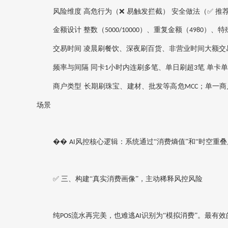
风险维度
高危行为（
❌ 易触发拦截）
安全做法（
✅ 推
金额设计
整数（
）、重复金额（
）、特
5000/10000
4980
交易时间
凌晨刷餐饮、深夜刷百货、非营业时间大额交
频率与间隔
同卡
小时内连刷多笔、单日刷超
笔
单卡单
1
3
商户类型
长期刷珠宝、建材、批发等高危
；单一商
MCC
场景
��
风控核心逻辑‌：系统通过“‌消费熵值‌”和“‌时
AI
✅ 三、构建“真实消费画像”，主动稀释风控风险
纯
流水再完美，也难逃
识别为“模拟消费”。最有效
POS
AI