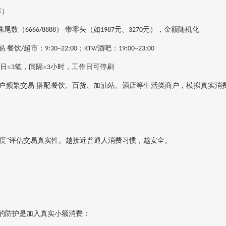
荐）
殊尾数（
）
带零头（如
元、
元‌），金额随机化
6666/8888
1987
3270
易
餐饮
超市：
–
；
酒吧：
–
/
9:30
22:00
KTV/
19:00
23:00
日
≤
笔，间隔≥
小时，工作日可停刷
3
3
户频繁交易
搭配餐饮、百货、加油站、酒店等生活类商户，模拟真实消
空重叠度‌”评估交易真实性。越接近普通人消费习惯，越安全。
的防护是‌加入真实小额消费‌：