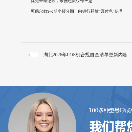
优先全额还款，最低还款仅作应急
可偶尔做
–
期小额分期‌，向银行释放“愿付息”信号
3
6
湖北2026年POS机合规自查清单更新内容