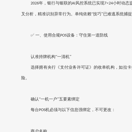
年，银行与银联的
风控系统已实现‌
×
小时动态
2026
AI
7
24
叉分析，精准识别异常行为。单纯依赖“技巧”已难逃系统捕捉
✅ 一、使用合规
设备：守住第一道防线
POS
认准持牌机构
“一清机”‌
选择拥有央行《支付业务许可证》的收单机构，如
‌拉
险。
确认
“一机一户”五要素绑定‌
每台
机必须与以下信息‌强绑定‌，不可更改：
POS
商户名称