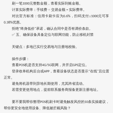
刷一笔
元整数金额‌，查看实际到账金额。
1000
计算实际费率：手续费
÷ 交易金额
实际费率。
=
对比官方标准：信用卡刷卡应为
‌，扫码支付≤
元可享‌
0.6%
1000
‌优惠。
0.38%
拒绝
“终身低价”承诺，确认合同中是否有调价条款。
✅ 五、确保设备具备定位与联网功能，防止移机封禁
关键点
‌：多地已实行交易地与注册地校验。
操作步骤
‌：
查看
机是否支持
联网，并开启
定位。
POS
4G/5G
GPS
登录收单机构后台或
，查看设备状态是否显示“在线”且位置
APP
正常。
避免将机器带到异地长期使用，尤其跨省流动。
若需变更使用地点，提前联系服务商报备更新注册地址。
要不要我帮你整理
机刷卡时避免触发风控的
条实操建议‌，
POS
10
帮你更安全地使用设备、降低被拦截风险？