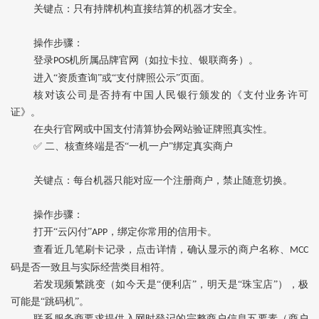
关键点
‌：只有持牌机构直接结算的机器才安全。
操作步骤
‌：
登录
机所属品牌官网（如拉卡拉、银联商务）。
POS
进入
“资质查询”或“支付牌照公示”页面。
核对该公司是否持有中国人民银行颁发的《支付业务许可
证》。
在央行官网或中国支付清算协会网站验证牌照真实性。
✅ 二、核查终端是否“一机一户”绑定真实商户
关键点
‌：每台机器只能对应一个注册商户，禁止随意切换。
操作步骤
‌：
打开
“云闪付”
，绑定你常用的信用卡。
APP
查看近几笔刷卡记录，点击详情，确认显示的
‌商户名称、
MCC
码‌是否一致且与实际经营类目相符。
若发现频繁跳变（如今天是
“便利店”，明天是“珠宝店”），极
可能是“跳码机”。
联系服务商要求提供入网时登记的
‌完整商户信息五要素‌（商户