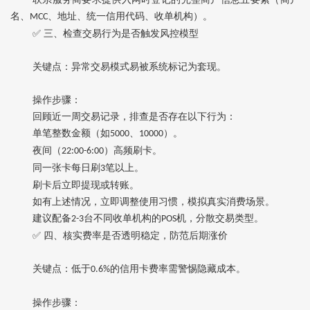
名、
、地址、统一信用代码、收单机构）。
MCC
✅ 三、检查交易行为是否触发风控模型
关键点
‌：异常交易模式易被系统标记为套现。
操作步骤
‌：
回顾近一周交易记录，排查是否存在以下行为：
单笔整数金额（如
、
）。
5000
10000
夜间（
）高频刷卡。
22:00-6:00
同一张卡每日刷
笔以上。
3
刷卡后立即提现或转账。
如有上述情况，立即调整使用习惯，模拟真实消费场景。
建议配备
台不同收单机构的
机，分散交易类型。
2-3
POS
✅ 四、核实费率是否透明稳定，防范后期涨价
关键点
‌：低于
的信用卡费率需警惕隐藏成本。
0.6%
操作步骤
‌：