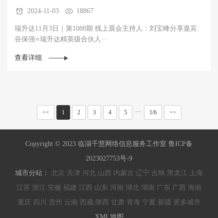
2024-11-03
18867
瑞升达11月3日｜第1088期 线上晨会主持人：刘宝峰分享嘉宾:
谷保强⭐瑞升达精英级合伙人···
查看详细
···
<<
1
2
3
4
5
1/6
>>
Copyright © 2023 临淄千慧网络信息服务工作室 鲁ICP备
2023027753号-9
城市分站：
北京
天津
河北
山西
内蒙古
辽宁
吉林
黑龙江
上海
江苏
浙江
安徽
福建
江西
山东
河南
湖北
湖南
广东
广西
海南
重庆
四川
贵州
云南
西藏
陕西
甘肃
青海
宁夏
新疆
更多城市
XML地图